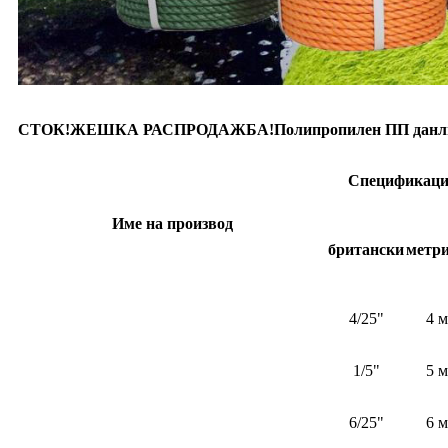
СТОК!ЖЕШКА РАСПРОДАЖБА!Полипропилен ПП данлин 3/
Спецификац
Име на производ
британски
метр
4/25"
4 
1/5"
5 
6/25"
6 