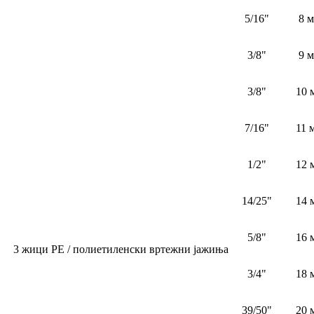
5/16"
8 
3/8"
9 
3/8"
10 
7/16"
11 
1/2"
12 
14/25"
14 
5/8"
16 
3 жици PE / полиетиленски вртежни јажиња
3/4"
18 
39/50"
20 