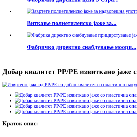
Виткање полиетиленско јаже за...
Фабричко директно снабдување моори...
Добар квалитет PP/PE извиткано јаже 
Краток опис: