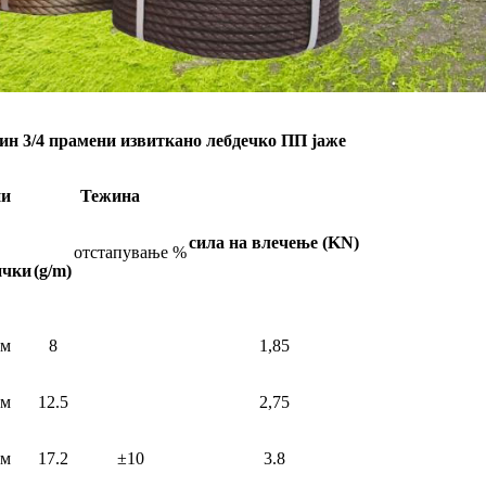
4 прамени извиткано лебдечко ПП јаже
ии
Тежина
сила на влечење (KN)
отстапување %
ички
(g/m)
мм
8
1,85
мм
12.5
2,75
мм
17.2
±10
3.8