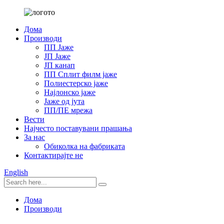
Дома
Производи
ПП Јаже
ЈП Јаже
ЈП канап
ПП Сплит филм јаже
Полиестерско јаже
Најлонско јаже
Јаже од јута
ПП/ПЕ мрежа
Вести
Најчесто поставувани прашања
За нас
Обиколка на фабриката
Контактирајте не
English
Дома
Производи