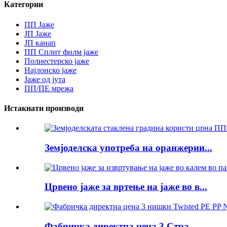
Категории
ПП Јаже
ЈП Јаже
ЈП канап
ПП Сплит филм јаже
Полиестерско јаже
Најлонско јаже
Јаже од јута
ПП/ПЕ мрежа
Истакнати производи
Земјоделска употреба на оранжерии...
Црвено јаже за вртење на јаже во в...
Фабричка директна цена 3 Стра...