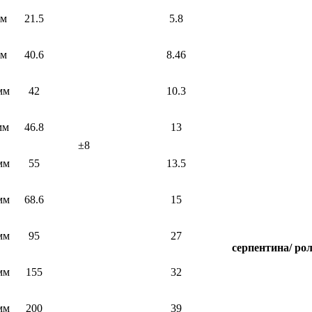
мм
21.5
5.8
мм
40.6
8.46
мм
42
10.3
мм
46.8
13
±8
мм
55
13.5
мм
68.6
15
мм
95
27
серпентина/ рол
мм
155
32
мм
200
39