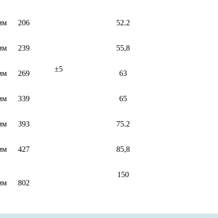
мм
206
52.2
мм
239
55,8
±5
мм
269
63
мм
339
65
мм
393
75.2
мм
427
85,8
150
мм
802